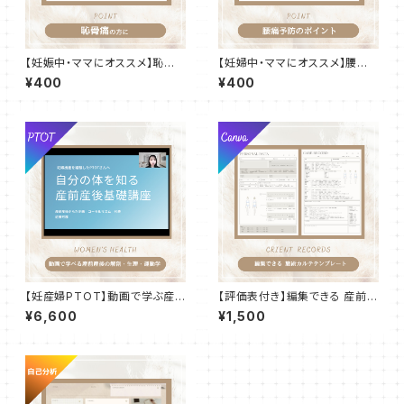
【妊娠中・ママにオススメ】恥骨
【妊婦中・ママにオススメ】腰痛
痛の方向け！日常生活のポイン
を防ぐ！体の使い方のコツ
¥400
¥400
ト
【妊産婦PTOT】動画で学ぶ産
【評価表付き】編集できる 産前産
前産後基礎講座（60分/資料付
後ケアカルテ テンプレート
¥6,600
¥1,500
き）